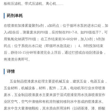
板框压滤机、带式压滤机、离心机……
药剂单耗
在喷漆前加漆雾凝聚剂a剂，a加药点：位于循环水泵的进水口处，加
入a组份后，测量废水的PH值，应控制在PH=7-8。如PH值低于7，可
用氢氧化钠调节PH值； 在工作结束前30-60分钟，加入b剂；b剂加
药点：位于系统出水口处（即循环水急流处）； 4、B剂投加结束
后，静待10-15分钟等漆渣完全上浮后，通过打捞或自动刮渣设备，
将漆渣分离即可。
详情
五金制品喷漆废水处理主要是机械五金，建筑五金，电器五金，
五金材料，机械设备，材料，配件，工具，电动机等行业水帘喷漆
废水，五金制品喷漆废水主要来源于湿式喷漆室用水洗涤喷漆室作
业区空气，空气中漆物和有机溶剂被转移到水中形成的喷漆废水。
废水中含大量漆物颗粒，其水质由所用涂料（以硝基漆、漆、醇酸