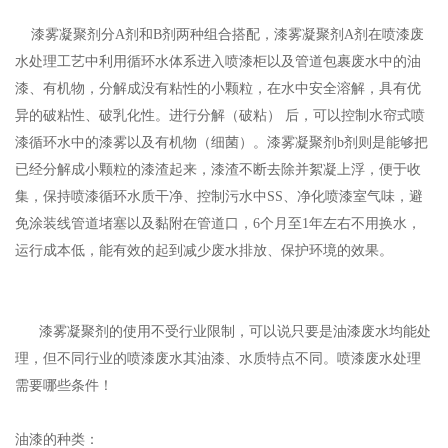
漆雾凝聚剂分A剂和B剂两种组合搭配，漆雾凝聚剂A剂在喷漆废
水处理工艺中利用循环水体系进入喷漆柜以及管道包裹废水中的油
漆、有机物，分解成没有粘性的小颗粒，在水中安全溶解，具有优
异的破粘性、破乳化性。进行分解（破粘） 后，可以控制水帘式喷
漆循环水中的漆雾以及有机物（细菌）。漆雾凝聚剂b剂则是能够把
已经分解成小颗粒的漆渣起来，漆渣不断去除并絮凝上浮，便于收
集，保持喷漆循环水质干净、控制污水中SS、净化喷漆室气味，避
免涂装线管道堵塞以及黏附在管道口，6个月至1年左右不用换水，
运行成本低，能有效的起到减少废水排放、保护环境的效果。
漆雾凝聚剂的使用不受行业限制，可以说只要是油漆废水均能处
理，但不同行业的喷漆废水其油漆、水质特点不同。喷漆废水处理
需要哪些条件！
油漆的种类：