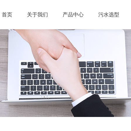
首页
关于我们
产品中心
污水选型