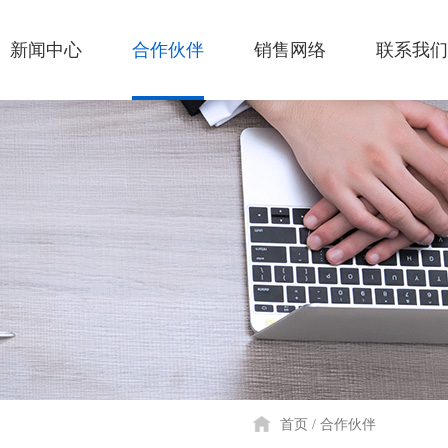
新闻中心
合作伙伴
销售网络
联系我们
首页
合作伙伴