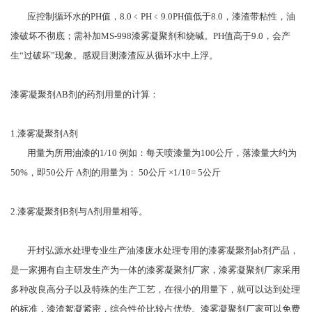
应控制循环水的PH值，8.0﹤PH﹤9.0PH值低于8.0，漆渣带粘性，油
漆破坏不彻底；需补加MS-998漆雾凝聚剂和烧碱。PH值高于9.0，会产
生“过破坏”现象。感观目测漆渣应从循环水中上浮。
漆雾凝聚剂AB剂的药剂用量的计算：
1.漆雾凝聚剂A剂
用量为所用油漆的1/10 例如：每天喷漆量为100公斤，落漆量大约为
50%，即50公斤 A剂的用量为： 50公斤 ×1/10= 5公斤
2.漆雾凝聚剂B剂与A剂用量相等。
开封弘源水处理专业生产油漆废水处理专用的漆雾凝聚剂ab剂产品，
是一家拥有自主研发生产为一体的漆雾凝聚剂厂家，漆雾凝聚剂厂家采用
多种改良高分子以及特殊的生产工艺，在很小的用量下，就可以达到处理
的标准，漆渣絮凝紧密，综合性价比较占优势。漆雾凝聚剂厂家可以免费